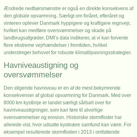
Ændrede nedbørsmønstre er også en direkte konsekvens af
den globale opvarmning. Særligt om foråret, efteråret og
vinteren oplever Danmark hyppigere og kraftigere regnvejr,
hvilket kan medføre oversvømmelser og skade på
landbrugsafgrøder. DMI’s data indikerer, at vi kan forvente
flere ekstreme vejrhændelser i fremtiden, hvilket
understreger behovet for robuste klimatilpasningsstrategier.
Havniveaustigning og
oversvømmelser
Den stigende havniveau er en af de mest bekymrende
konsekvenser af global opvarmning for Danmark. Med over
8000 km kystlinje er landet særligt sårbart over for
havniveaustigninger, som kan føre til alvorlige
oversvømmelser og erosion. Historiske stormfloder har
allerede vist, hvor udsatte kystnære samfund kan være. For
eksempel resulterede stormfloden i 2013 i omfattende