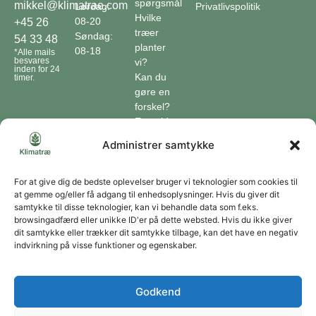
spørgsmål
mikkel@klimatrae.com
Lørdag:
Privatlivspolitik
Hvilke
08-20
+45 26
træer
Søndag:
54 33 48
planter
08-18
*Alle mails
besvares
vi?
inden for 24
Kan du
timer.
gøre en
forskel?
En guide
til klimaet
Administrer samtykke
Klimaordbogen
Hvordan
optager
For at give dig de bedste oplevelser bruger vi teknologier som cookies til
at gemme og/eller få adgang til enhedsoplysninger. Hvis du giver dit
træer
samtykke til disse teknologier, kan vi behandle data som f.eks.
co2?
browsingadfærd eller unikke ID'er på dette websted. Hvis du ikke giver
dit samtykke eller trækker dit samtykke tilbage, kan det have en negativ
Forbliv forbundet
indvirkning på visse funktioner og egenskaber.
Få opdateringer om vores genoprettende tiltag sendt direkte til din indbakke.
Godkend