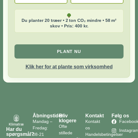
Du planter 20 træer • 2 ton CO₂ mindre • 58 m²
skov • Pris: 400 kr.
PLANT NU
Klik her for at plante som virksomhed
Åbningstider
Bliv
Kontakt
Følg os
klogere
Mandag –
Kontakt
Faceboo
Ofte
Fredag:
os
Har du
Instagra
stillede
spørgsmål?
08-21
Handelsbetingelser