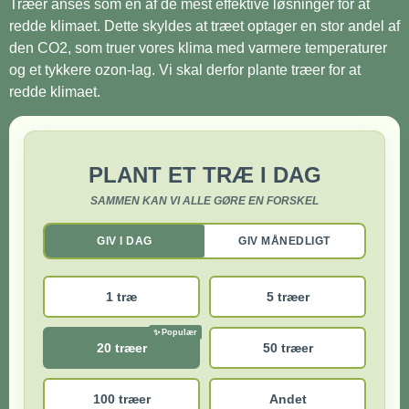
Træer anses som en af de mest effektive løsninger for at
redde klimaet. Dette skyldes at træet optager en stor andel af
den CO2, som truer vores klima med varmere temperaturer
og et tykkere ozon-lag. Vi skal derfor plante træer for at
redde klimaet.
PLANT ET TRÆ I DAG
SAMMEN KAN VI ALLE GØRE EN FORSKEL
GIV I DAG
GIV MÅNEDLIGT
1 træ
5 træer
20 træer
50 træer
100 træer
Andet