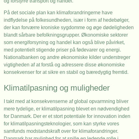
og forstyrre transport og handel.
På det sociale plan kan klimaforandringerne have
indflydelse på folkesundheden, især i form af hedebølger,
der kan forværre kroniske sygdomme og øge dødeligheden
blandt sårbare befolkningsgrupper. Økonomiske sektorer
som energiforsyning og handel kan også blive påvirket,
med potentielt stigende priser på fødevarer og energi.
Nationalbanken og andre økonomiske kilder understreger
vigtigheden af at forstå og adressere disse økonomiske
konsekvenser for at sikre en stabil og bæredygtig fremtid.
Klimatilpasning og muligheder
I takt med at konsekvenserne af global opvarmning bliver
mere tydelige, er klimatilpasning blevet en nødvendighed
for Danmark. Der er et stort potentiale for innovation inden
for klimatilpasningsteknologier, som kan styrke vores
samfunds modstandskraft over for klimaforandringer.
Danmark har mulighed for at spille en ledende rolle i