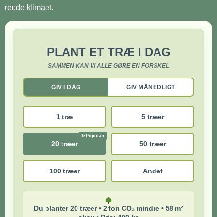
redde klimaet.
PLANT ET TRÆ I DAG
SAMMEN KAN VI ALLE GØRE EN FORSKEL
GIV I DAG
GIV MÅNEDLIGT
1 træ
5 træer
20 træer
50 træer
100 træer
Andet
Du planter 20 træer • 2 ton CO₂ mindre • 58 m²
skov • Pris: 400 kr.