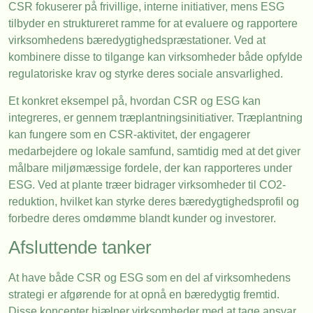
CSR fokuserer på frivillige, interne initiativer, mens ESG
tilbyder en struktureret ramme for at evaluere og rapportere
virksomhedens bæredygtighedspræstationer. Ved at
kombinere disse to tilgange kan virksomheder både opfylde
regulatoriske krav og styrke deres sociale ansvarlighed.
Et konkret eksempel på, hvordan CSR og ESG kan
integreres, er gennem træplantningsinitiativer. Træplantning
kan fungere som en CSR-aktivitet, der engagerer
medarbejdere og lokale samfund, samtidig med at det giver
målbare miljømæssige fordele, der kan rapporteres under
ESG. Ved at plante træer bidrager virksomheder til CO2-
reduktion, hvilket kan styrke deres bæredygtighedsprofil og
forbedre deres omdømme blandt kunder og investorer.
Afsluttende tanker
At have både CSR og ESG som en del af virksomhedens
strategi er afgørende for at opnå en bæredygtig fremtid.
Disse koncepter hjælper virksomheder med at tage ansvar