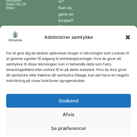
besvares
vi?
inden for 24
Kan du
timer.
gøre en
forskel?
En guide
til klimaet
Administrer samtykke
Klimaordbogen
Hvordan
optager
For at give dig de bedste oplevelser bruger vi teknologier som cookies til
at gemme og/eller få adgang til enhedsoplysninger. Hvis du giver dit
træer
samtykke til disse teknologier, kan vi behandle data som f.eks.
co2?
browsingadfærd eller unikke ID'er på dette websted. Hvis du ikke giver
dit samtykke eller trækker dit samtykke tilbage, kan det have en negativ
Forbliv forbundet
indvirkning på visse funktioner og egenskaber.
Få opdateringer om vores genoprettende tiltag sendt direkte til din indbakke.
Godkend
Afvis
Tilmeld
Se præferencer
Du kan til enhver tid afmelde dig ved at bruge linket i vores nyhedsbrev. Jeg accepterer
at modtage dine nyhedsbreve og accepterer databeskyttelseserklæringen.