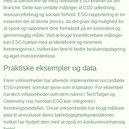
med at identificere de mest relevante ESG-kriterier for din
branche. Dette kan omfatte målinger af CO2-udledning,
ressourceforbrug og sociale forhold. ESG-rapportering er en
essentiel del af denne proces, da det giver dig mulighed for
at spore og rapportere dine fremskridt på en konsistent og
gennemsigtig måde. Ved at bruge kvantificerbare målinger
kan ESG hjælpe med at identificere og minimere
forretningsrisici, hvilket kan føre til bedre beslutningstagning
og øget investorinteresse.
Praktiske eksempler og data
Flere virksomheder har allerede implementeret succesfulde
ESG-rammer, som kan tjene som inspiration. For eksempel
har tech-virksomheder som dem nævnt i TechTarget og
Greenomy vist, hvordan ESG kan integreres i
forretningsmodellen. Disse virksomheder har brugt målbare
data til at evaluere deres bæredygtighedspræstationer,
hvilket har hjulpet dem med at opnå en konkurrencemæssig
fordel.