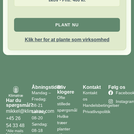
PLANT NU
Klik her for at plante som virksomhed
Åbningstider
Bliv
Kontakt
Følg os
klogere
Mandag –
Kontakt
Faceboo
Ofte
Fredag:
os
Har du
Instagra
stillede
spørgsmål?
08-21
Handelsbetingelser
spørgsmål
mikkel@klimatrae.com
Lørdag:
Privatlivspolitik
Hvilke
08-20
+45 26
træer
Søndag:
54 33 48
planter
08-18
*Alle mails