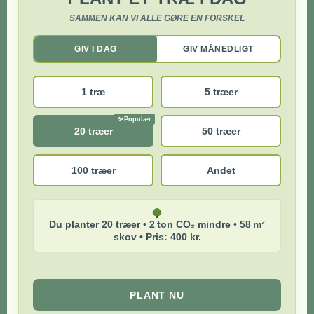
SAMMEN KAN VI ALLE GØRE EN FORSKEL
GIV I DAG
GIV MÅNEDLIGT
1 træ
5 træer
20 træer
50 træer
100 træer
Andet
Du planter 20 træer • 2 ton CO₂ mindre • 58 m²
skov • Pris: 400 kr.
PLANT NU