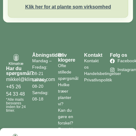
Klik her for at plante som virksomhed
Åbningstider
Bliv
Kontakt
Følg os
klogere
Mandag –
Kontakt
Faceboo
Ofte
Fredag:
os
Har du
Instagra
stillede
spørgsmål?
08-21
Handelsbetingelser
spørgsmål
mikkel@klimatrae.com
Lørdag:
Privatlivspolitik
Hvilke
08-20
+45 26
træer
Søndag:
54 33 48
planter
08-18
*Alle mails
besvares
vi?
inden for 24
Kan du
timer.
gøre en
forskel?
En guide
til klimaet