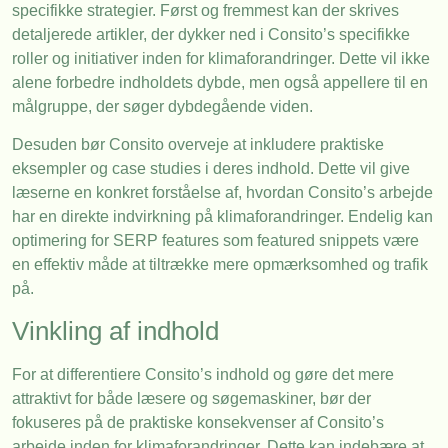
specifikke strategier. Først og fremmest kan der skrives
detaljerede artikler, der dykker ned i Consito’s specifikke
roller og initiativer inden for klimaforandringer. Dette vil ikke
alene forbedre indholdets dybde, men også appellere til en
målgruppe, der søger dybdegående viden.
Desuden bør Consito overveje at inkludere praktiske
eksempler og case studies i deres indhold. Dette vil give
læserne en konkret forståelse af, hvordan Consito’s arbejde
har en direkte indvirkning på klimaforandringer. Endelig kan
optimering for SERP features som featured snippets være
en effektiv måde at tiltrække mere opmærksomhed og trafik
på.
Vinkling af indhold
For at differentiere Consito’s indhold og gøre det mere
attraktivt for både læsere og søgemaskiner, bør der
fokuseres på de praktiske konsekvenser af Consito’s
arbejde inden for klimaforandringer. Dette kan indebære at