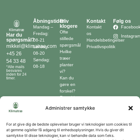
Åbningstider
Bliv
Kontakt
Følg os
klogere
Mandag –
Kontakt
Faceboo
Ofte
Fredag:
os
Har du
Instagra
stillede
spørgsmål?
08-21
Handelsbetingelser
spørgsmål
mikkel@klimatrae.com
Lørdag:
Privatlivspolitik
Hvilke
08-20
+45 26
træer
Søndag:
54 33 48
planter
08-18
*Alle mails
besvares
vi?
inden for 24
Kan du
timer.
gøre en
forskel?
En guide
til klimaet
Administrer samtykke
Klimaordbogen
Hvordan
optager
For at give dig de bedste oplevelser bruger vi teknologier som cookies til
at gemme og/eller få adgang til enhedsoplysninger. Hvis du giver dit
træer
samtykke til disse teknologier, kan vi behandle data som f.eks.
co2?