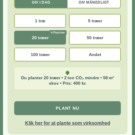
GIV I DAG
GIV MÅNEDLIGT
1 træ
5 træer
20 træer
50 træer
100 træer
Andet
Du planter 20 træer • 2 ton CO₂ mindre • 58 m²
skov • Pris: 400 kr.
PLANT NU
Klik her for at plante som virksomhed