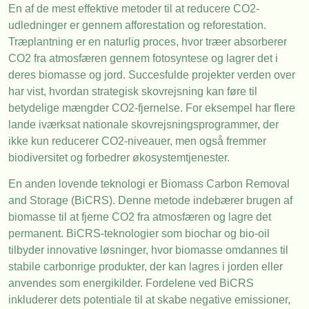
En af de mest effektive metoder til at reducere CO2-
udledninger er gennem afforestation og reforestation.
Træplantning er en naturlig proces, hvor træer absorberer
CO2 fra atmosfæren gennem fotosyntese og lagrer det i
deres biomasse og jord. Succesfulde projekter verden over
har vist, hvordan strategisk skovrejsning kan føre til
betydelige mængder CO2-fjernelse. For eksempel har flere
lande iværksat nationale skovrejsningsprogrammer, der
ikke kun reducerer CO2-niveauer, men også fremmer
biodiversitet og forbedrer økosystemtjenester.
En anden lovende teknologi er Biomass Carbon Removal
and Storage (BiCRS). Denne metode indebærer brugen af
biomasse til at fjerne CO2 fra atmosfæren og lagre det
permanent. BiCRS-teknologier som biochar og bio-oil
tilbyder innovative løsninger, hvor biomasse omdannes til
stabile carbonrige produkter, der kan lagres i jorden eller
anvendes som energikilder. Fordelene ved BiCRS
inkluderer dets potentiale til at skabe negative emissioner,