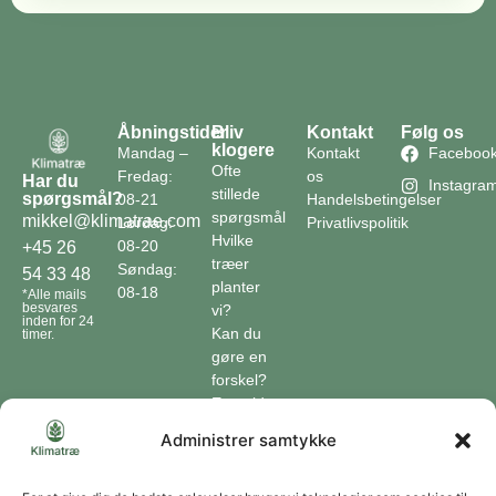
Åbningstider
Bliv
Kontakt
Følg os
klogere
Mandag –
Kontakt
Faceboo
Ofte
Fredag:
os
Har du
Instagra
stillede
spørgsmål?
08-21
Handelsbetingelser
spørgsmål
mikkel@klimatrae.com
Lørdag:
Privatlivspolitik
Hvilke
08-20
+45 26
træer
Søndag:
54 33 48
planter
08-18
*Alle mails
besvares
vi?
inden for 24
Kan du
timer.
gøre en
forskel?
En guide
til klimaet
Administrer samtykke
Klimaordbogen
Hvordan