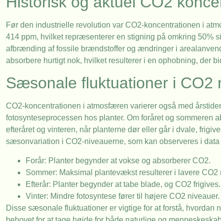
Historisk og aktuel CO2 konce
Før den industrielle revolution var CO2-koncentrationen i atmo
414 ppm, hvilket repræsenterer en stigning på omkring 50% s
afbrænding af fossile brændstoffer og ændringer i arealanven
absorbere hurtigt nok, hvilket resulterer i en ophobning, der b
Sæsonale fluktuationer i CO2 
CO2-koncentrationen i atmosfæren varierer også med årstidern
fotosynteseprocessen hos planter. Om foråret og sommeren a
efteråret og vinteren, når planterne dør eller går i dvale, fri
sæsonvariation i CO2-niveauerne, som kan observeres i data 
Forår: Planter begynder at vokse og absorberer CO2.
Sommer: Maksimal plantevækst resulterer i lavere CO2 
Efterår: Planter begynder at tabe blade, og CO2 frigives.
Vinter: Mindre fotosyntese fører til højere CO2 niveauer.
Disse sæsonale fluktuationer er vigtige for at forstå, hvorda
behovet for at tage højde for både naturlige og menneskeskabt