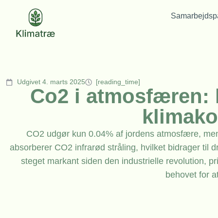
Samarbejdspa
Udgivet 4. marts 2025
[reading_time]
Co2 i atmosfæren:
klimak
CO2 udgør kun 0.04% af jordens atmosfære, men 
absorberer CO2 infrarød stråling, hvilket bidrager til
steget markant siden den industrielle revolution, p
behovet for a