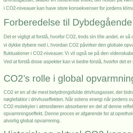
i CO2-niveauer kan have store konsekvenser for jordens klim
Forberedelse til Dybdegående
Det er vigtigt at forstå, hvorfor CO2, trods sin lille andel, er 
vi dykke dybere ned i, hvordan CO2 påvirker den globale opv
fluktuationer i CO2-niveauer. Vi vil også se på den videnska
Ved at forstå disse aspekter kan vi bedre forstå, hvorfor det e
CO2’s rolle i global opvarmnin
CO2 er en af de mest betydningsfulde drivhusgasser, der bidrag
nøglefaktor i drivhuseffekten. Når solens energi når jordens 
CO2-molekyler i atmosfæren absorberer en del af denne reflekt
opvarmningseffekt. Denne proces er afgørende for at opretho
alvorlig global opvarmning.