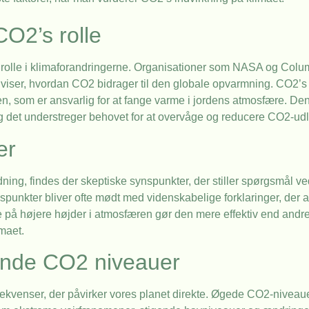
O2’s rolle
 rolle i klimaforandringerne. Organisationer som NASA og Colu
viser, hvordan CO2 bidrager til den globale opvarmning. CO2’s 
ekten, som er ansvarlig for at fange varme i jordens atmosfære. D
og det understreger behovet for at overvåge og reducere CO2-ud
er
ng, findes der skeptiske synspunkter, der stiller spørgsmål ve
nspunkter bliver ofte mødt med videnskabelige forklaringer, der 
 på højere højder i atmosfæren gør den mere effektiv end and
maet.
gende CO2 niveauer
kvenser, der påvirker vores planet direkte. Øgede CO2-niveauer