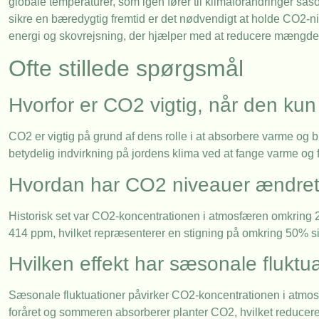
globale temperaturer, som igen fører til klimaforandringer s
sikre en bæredygtig fremtid er det nødvendigt at holde CO2-
energi og skovrejsning, der hjælper med at reducere mængde
Ofte stillede spørgsmål
Hvorfor er CO2 vigtig, når den k
CO2 er vigtig på grund af dens rolle i at absorbere varme og b
betydelig indvirkning på jordens klima ved at fange varme og f
Hvordan har CO2 niveauer ændret 
Historisk set var CO2-koncentrationen i atmosfæren omkring 288 
414 ppm, hvilket repræsenterer en stigning på omkring 50% si
Hvilken effekt har sæsonale flukt
Sæsonale fluktuationer påvirker CO2-koncentrationen i atmos
foråret og sommeren absorberer planter CO2, hvilket reducerer