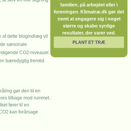
familien, på arbejdet eller i
foreningen. Klimatræ.dk gør det
nemt at engagere sig i noget
større og skabe synlige
resultater, der varer ved.
e af dette blogindlæg vil
PLANT ET TRÆ
t de sæsonale
f stigende CO2-niveauer.
 en bæredygtig fremtid.
åling gør den til en
teres tilbage mod rummet.
et fører til en
 CO2 kan forårsage