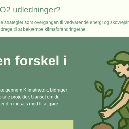
CO2 udledninger?
elle strategier som overgangen til vedvarende energi og skovre
drage til at bekæmpe klimaforandringerne.
en forskel i
 træ gennem Klimatræ.dk, bidrager
 lokale projekter. Uanset om du
r din indsats med til at gøre