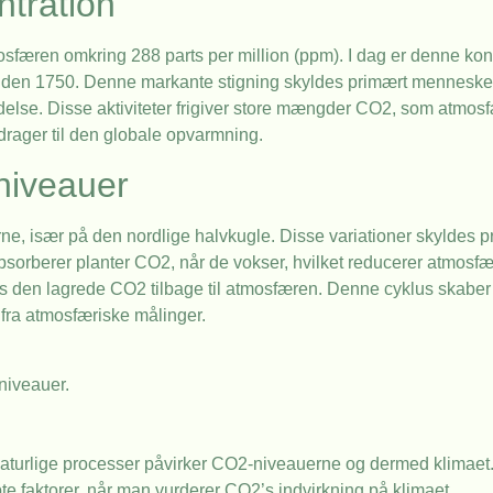
ntration
sfæren omkring 288 parts per million (ppm). I dag er denne konce
iden 1750. Denne markante stigning skyldes primært menneskeli
delse. Disse aktiviteter frigiver store mængder CO2, som atmos
idrager til den globale opvarmning.
niveauer
e, især på den nordlige halvkugle. Disse variationer skyldes p
bsorberer planter CO2, når de vokser, hvilket reducerer atmos
gives den lagrede CO2 tilbage til atmosfæren. Denne cyklus skaber
fra atmosfæriske målinger.
niveauer.
n naturlige processer påvirker CO2-niveauerne og dermed klimae
e faktorer, når man vurderer CO2’s indvirkning på klimaet.