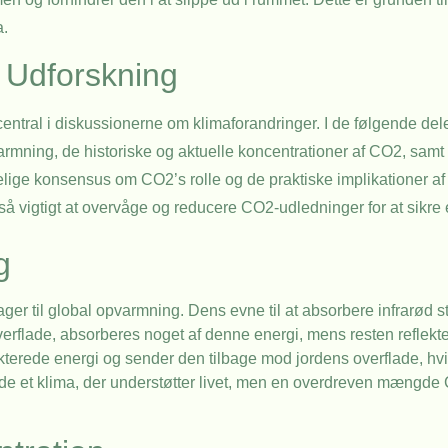
a.
 Udforskning
så central i diskussionerne om klimaforandringer. I de følgende del
armning, de historiske og aktuelle koncentrationer af CO2, sam
belige konsensus om CO2’s rolle og de praktiske implikationer a
r så vigtigt at overvåge og reducere CO2-udledninger for at sikre
g
er til global opvarmning. Dens evne til at absorbere infrarød str
overflade, absorberes noget af denne energi, mens resten reflek
erede energi og sender den tilbage mod jordens overflade, hvilk
lde et klima, der understøtter livet, men en overdreven mængde