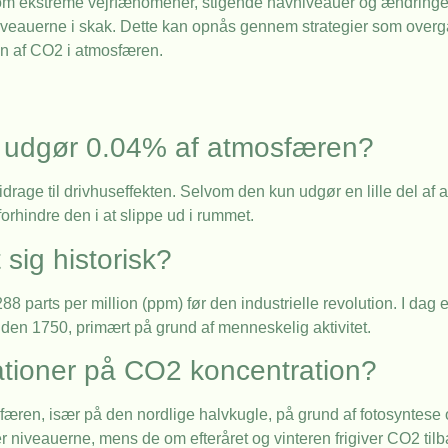
åsom ekstreme vejrfænomener, stigende havniveauer og ændringer
niveauerne i skak. Dette kan opnås gennem strategier som over
n af CO2 i atmosfæren.
un udgør 0.04% af atmosfæren?
idrage til drivhuseffekten. Selvom den kun udgør en lille del af
orhindre den i at slippe ud i rummet.
sig historisk?
parts per million (ppm) før den industrielle revolution. I dag er
den 1750, primært på grund af menneskelig aktivitet.
uationer på CO2 koncentration?
færen, især på den nordlige halvkugle, på grund af fotosyntese
 niveauerne, mens de om efteråret og vinteren frigiver CO2 tilb