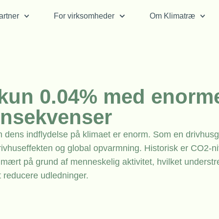
rtner
For virksomheder
Om Klimatræ
 kun 0.04% med enorm
onsekvenser
dens indflydelse på klimaet er enorm. Som en drivhus
 drivhuseffekten og global opvarmning. Historisk er CO2-n
rimært på grund af menneskelig aktivitet, hvilket understr
t reducere udledninger.