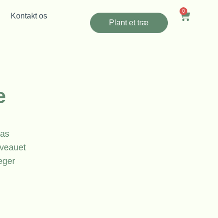
0
Kontakt os
Plant et træ
e
gas
iveauet
eger