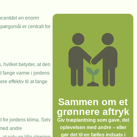
rocentdel en enorm
pørgsmål er centralt for
 hvilket betyder, at den
at fange varme i jordens
effektiv til at fange
Sammen om et
grønnere aftryk
 for jordens klima. Selv
Giv træplantning som gave, del
oplevelsen med andre – eller
 med andre
gør det til en fælles indsats i
at selv en lille stigning