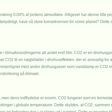
omkring 0.04% af jordens atmosfære. Alligevel har denne lille p
betydeligt, have så store konsekvenser for vores planet? Dette s
 i klimaforandringerne alt andet end lille. CO2 er en drivhusgas,
r CO2 til en nøglefaktor i drivhuseffekten, der er ansvarlig for 
mmenlignet med andre drivhusgasser som vanddamp er CO2 mere 
indvirkning på klimaet.
, men dens indflydelse er enorm. CO2 fungerer som en termostat
ndringer i globale temperaturer. Dette skyldes, at CO2, sammen
 og forhindrer den i at slippe ud i rummet. Dette er grunden til, 