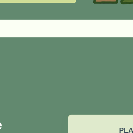
æ
PLA