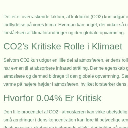
Det er et overraskende faktum, at kuldioxid (CO2) kun udgør 
indflydelse på vores klima. Hvordan kan noget, der virker så u
forståelsen af klimaforandringer og den globale opvarmning.
CO2’s Kritiske Rolle i Klimaet
Selvom CO2 kun udgør en lille del af atmosfæren, er dens rolle
har evnen til at absorbere infrarød stråling. Denne egenskab gø
atmosfære og dermed bidrage til den globale opvarmning. Sa
varme på højere højder i atmosfæren, hvilket forstærker dens 
Hvorfor 0.04% Er Kritisk
Den lille procentdel af CO2 i atmosfæren kan virke ubetydelig
små ændringer i dens koncentration kan føre til betydelige æ
drivhusgasser, skaber en isolerende effekt, der holder på varmen