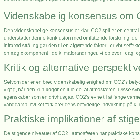
Videnskabelig konsensus om C
Den videnskabelige konsensus er klar: CO2 spiller en central
understøtter denne konklusion med omfattende forskning, der 
infrarød stråling gør den til en afgørende faktor i drivhuseff
en nøglekomponent i de klimaforandringer, vi oplever i dag, 
Kritik og alternative perspektiv
Selvom der er en bred videnskabelig enighed om CO2’s betydni
vigtig, når den kun udgør en lille del af atmosfæren. Disse sy
egenskaber som en drivhusgas. CO2’s evne til at fange varme
vanddamp, hvilket forklarer dens betydelige indvirkning på kli
Praktiske implikationer af sti
De stigende niveauer af CO2 i atmosfæren har praktiske konse