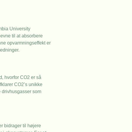
mbia University
evne til at absorbere
enne opvarmningseffekt er
ledninger.
d, hvorfor CO2 er så
afklarer CO2’s unikke
re drivhusgasser som
 bidrager til højere