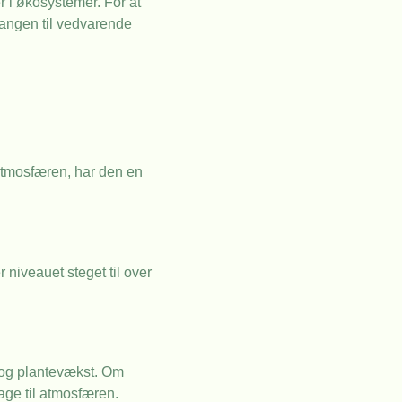
 i økosystemer. For at
gangen til vedvarende
 atmosfæren, har den en
 niveauet steget til over
 og plantevækst. Om
age til atmosfæren.