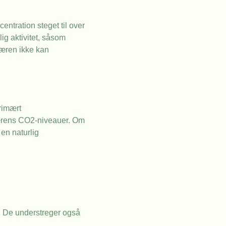
ntration steget til over
g aktivitet, såsom
færen ikke kan
rimært
færens CO2-niveauer. Om
 en naturlig
t. De understreger også