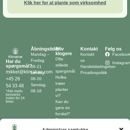
Klik her for at plante som virksomhed
Åbningstider
Bliv
Kontakt
Følg os
klogere
Mandag –
Kontakt
Faceboo
Ofte
Fredag:
os
Har du
Instagra
stillede
spørgsmål?
08-21
Handelsbetingelser
spørgsmål
mikkel@klimatrae.com
Lørdag:
Privatlivspolitik
Hvilke
08-20
+45 26
træer
Søndag:
54 33 48
planter
08-18
*Alle mails
besvares
vi?
inden for 24
Kan du
timer.
gøre en
forskel?
En guide
til klimaet
Administrer samtykke