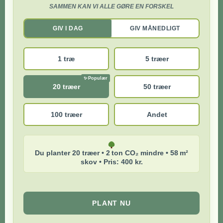
SAMMEN KAN VI ALLE GØRE EN FORSKEL
GIV I DAG
GIV MÅNEDLIGT
1 træ
5 træer
20 træer
50 træer
100 træer
Andet
Du planter 20 træer • 2 ton CO₂ mindre • 58 m²
skov • Pris: 400 kr.
PLANT NU