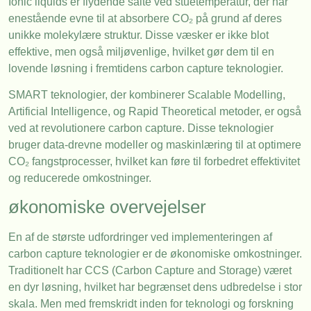
Ionic liquids er flydende salte ved stuetemperatur, der har
enestående evne til at absorbere CO₂ på grund af deres
unikke molekylære struktur. Disse væsker er ikke blot
effektive, men også miljøvenlige, hvilket gør dem til en
lovende løsning i fremtidens carbon capture teknologier.
SMART teknologier, der kombinerer Scalable Modelling,
Artificial Intelligence, og Rapid Theoretical metoder, er også
ved at revolutionere carbon capture. Disse teknologier
bruger data-drevne modeller og maskinlæring til at optimere
CO₂ fangstprocesser, hvilket kan føre til forbedret effektivitet
og reducerede omkostninger.
økonomiske overvejelser
En af de største udfordringer ved implementeringen af
carbon capture teknologier er de økonomiske omkostninger.
Traditionelt har CCS (Carbon Capture and Storage) været
en dyr løsning, hvilket har begrænset dens udbredelse i stor
skala. Men med fremskridt inden for teknologi og forskning