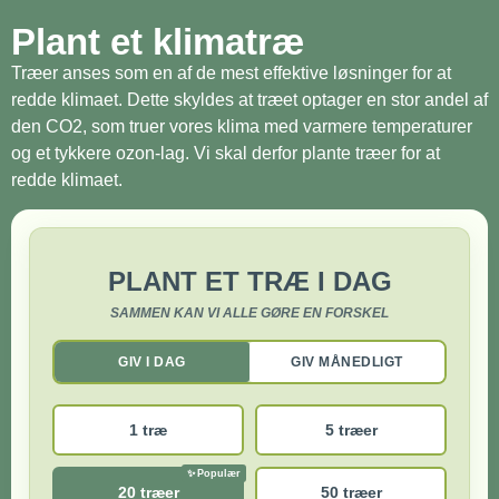
Plant et klimatræ
Træer anses som en af de mest effektive løsninger for at
redde klimaet. Dette skyldes at træet optager en stor andel af
den CO2, som truer vores klima med varmere temperaturer
og et tykkere ozon-lag. Vi skal derfor plante træer for at
redde klimaet.
PLANT ET TRÆ I DAG
SAMMEN KAN VI ALLE GØRE EN FORSKEL
GIV I DAG
GIV MÅNEDLIGT
1 træ
5 træer
20 træer
50 træer