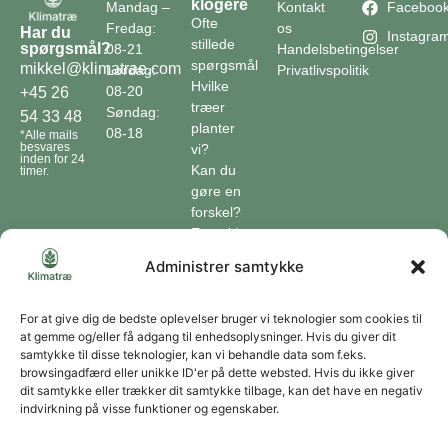
klogere
Mandag –
Kontakt
Faceboo
Ofte
Fredag:
os
Har du
Instagra
stillede
spørgsmål?
08-21
Handelsbetingelser
spørgsmål
mikkel@klimatrae.com
Lørdag:
Privatlivspolitik
Hvilke
08-20
+45 26
træer
Søndag:
54 33 48
planter
08-18
*Alle mails
besvares
vi?
inden for 24
Kan du
timer.
gøre en
forskel?
En guide
til klimaet
Administrer samtykke
Klimaordbogen
Hvordan
optager
For at give dig de bedste oplevelser bruger vi teknologier som cookies til
at gemme og/eller få adgang til enhedsoplysninger. Hvis du giver dit
træer
samtykke til disse teknologier, kan vi behandle data som f.eks.
co2?
browsingadfærd eller unikke ID'er på dette websted. Hvis du ikke giver
dit samtykke eller trækker dit samtykke tilbage, kan det have en negativ
Forbliv forbundet
indvirkning på visse funktioner og egenskaber.
Få opdateringer om vores genoprettende tiltag sendt direkte til din indbakke.