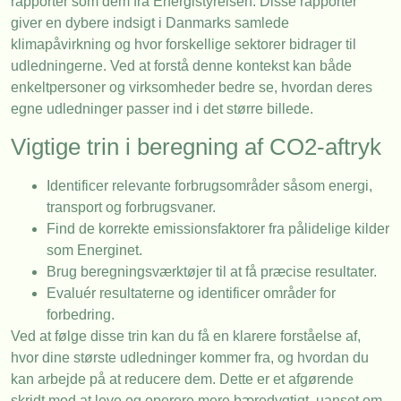
rapporter som dem fra Energistyrelsen. Disse rapporter
giver en dybere indsigt i Danmarks samlede
klimapåvirkning og hvor forskellige sektorer bidrager til
udledningerne. Ved at forstå denne kontekst kan både
enkeltpersoner og virksomheder bedre se, hvordan deres
egne udledninger passer ind i det større billede.
Vigtige trin i beregning af CO2-aftryk
Identificer relevante forbrugsområder såsom energi,
transport og forbrugsvaner.
Find de korrekte emissionsfaktorer fra pålidelige kilder
som Energinet.
Brug beregningsværktøjer til at få præcise resultater.
Evaluér resultaterne og identificer områder for
forbedring.
Ved at følge disse trin kan du få en klarere forståelse af,
hvor dine største udledninger kommer fra, og hvordan du
kan arbejde på at reducere dem. Dette er et afgørende
skridt mod at leve og operere mere bæredygtigt, uanset om