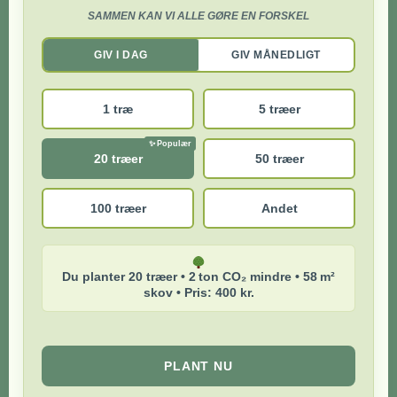
SAMMEN KAN VI ALLE GØRE EN FORSKEL
GIV I DAG
GIV MÅNEDLIGT
1 træ
5 træer
20 træer
50 træer
100 træer
Andet
Du planter 20 træer • 2 ton CO₂ mindre • 58 m²
skov • Pris: 400 kr.
PLANT NU