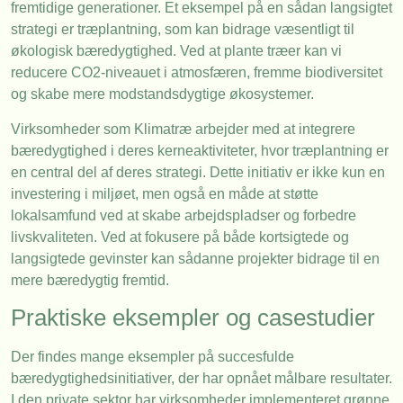
fremtidige generationer. Et eksempel på en sådan langsigtet
strategi er træplantning, som kan bidrage væsentligt til
økologisk bæredygtighed. Ved at plante træer kan vi
reducere CO2-niveauet i atmosfæren, fremme biodiversitet
og skabe mere modstandsdygtige økosystemer.
Virksomheder som Klimatræ arbejder med at integrere
bæredygtighed i deres kerneaktiviteter, hvor træplantning er
en central del af deres strategi. Dette initiativ er ikke kun en
investering i miljøet, men også en måde at støtte
lokalsamfund ved at skabe arbejdspladser og forbedre
livskvaliteten. Ved at fokusere på både kortsigtede og
langsigtede gevinster kan sådanne projekter bidrage til en
mere bæredygtig fremtid.
Praktiske eksempler og casestudier
Der findes mange eksempler på succesfulde
bæredygtighedsinitiativer, der har opnået målbare resultater.
I den private sektor har virksomheder implementeret grønne