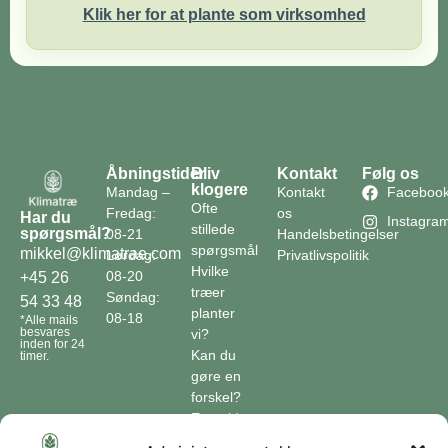
Klik her for at plante som virksomhed
Åbningstider
Bliv
Kontakt
Følg os
klogere
Mandag –
Kontakt
Faceboo
Ofte
Fredag:
os
Har du
Instagra
stillede
spørgsmål?
08-21
Handelsbetingelser
spørgsmål
mikkel@klimatrae.com
Lørdag:
Privatlivspolitik
Hvilke
08-20
+45 26
træer
Søndag:
54 33 48
planter
08-18
*Alle mails
besvares
vi?
inden for 24
Kan du
timer.
gøre en
forskel?
En guide
til klimaet