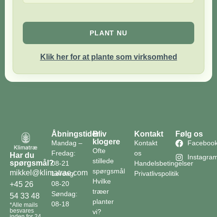
PLANT NU
Klik her for at plante som virksomhed
Åbningstider
Bliv
Kontakt
Følg os
klogere
Mandag –
Kontakt
Faceboo
Ofte
Fredag:
os
Har du
Instagra
stillede
spørgsmål?
08-21
Handelsbetingelser
spørgsmål
mikkel@klimatrae.com
Lørdag:
Privatlivspolitik
Hvilke
08-20
+45 26
træer
Søndag:
54 33 48
planter
08-18
*Alle mails
besvares
vi?
inden for 24