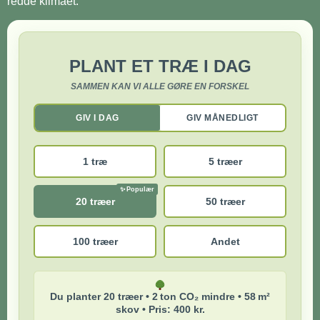
redde klimaet.
PLANT ET TRÆ I DAG
SAMMEN KAN VI ALLE GØRE EN FORSKEL
GIV I DAG
GIV MÅNEDLIGT
1 træ
5 træer
20 træer
50 træer
100 træer
Andet
Du planter 20 træer • 2 ton CO₂ mindre • 58 m²
skov • Pris: 400 kr.