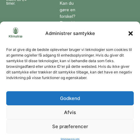
Kan du
timer.
gøre en
forskel?
En guide
til klimaet
Administrer samtykke
Klimaordbogen
Hvordan
optager
For at give dig de bedste oplevelser bruger vi teknologier som cookies til
at gemme og/eller få adgang til enhedsoplysninger. Hvis du giver dit
træer
samtykke til disse teknologier, kan vi behandle data som f.eks.
co2?
browsingadfærd eller unikke ID'er på dette websted. Hvis du ikke giver
dit samtykke eller trækker dit samtykke tilbage, kan det have en negativ
Forbliv forbundet
indvirkning på visse funktioner og egenskaber.
Få opdateringer om vores genoprettende tiltag sendt direkte til din indbakke.
Godkend
Afvis
Tilmeld
Se præferencer
Du kan til enhver tid afmelde dig ved at bruge linket i vores nyhedsbrev. Jeg accepterer
at modtage dine nyhedsbreve og accepterer databeskyttelseserklæringen.
Copyright © 2026 | Klimatræ ApS | CVR: 43666320
Impressum