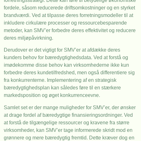
forretningsstrategi. Dette kan føre til betydelige økonomiske
fordele, såsom reducerede driftsomkostninger og en styrket
brandværdi. Ved at tilpasse deres forretningsmodeller til at
inkludere cirkulære processer og ressourcebesparende
metoder, kan SMV’er forbedre deres effektivitet og reducere
deres miljøpåvirkning.
Derudover er det vigtigt for SMV’er at afdække deres
kunders behov for bæredygtighedsdata. Ved at forstå og
imødekomme disse behov kan virksomhederne ikke kun
forbedre deres kundetilfredshed, men også differentiere sig
fra konkurrenterne. Implementering af en strategisk
bæredygtighedsplan kan således føre til en stærkere
markedsposition og øget konkurrenceevne.
Samlet set er der mange muligheder for SMV’er, der ønsker
at drage fordel af bæredygtige finansieringsordninger. Ved
at forstå de tilgængelige ressourcer og kravene fra større
virksomheder, kan SMV’er tage informerede skridt mod en
grønnere og mere bæredygtig fremtid. Dette kræver dog en