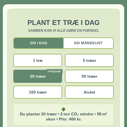
PLANT ET TRÆ I DAG
SAMMEN KAN VI ALLE GØRE EN FORSKEL
GIV I DAG
GIV MÅNEDLIGT
1 træ
5 træer
20 træer
50 træer
100 træer
Andet
Du planter 20 træer • 2 ton CO₂ mindre • 58 m²
skov • Pris: 400 kr.