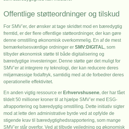
Offentlige støtteordninger og tilskud
For SMV’er, der ønsker at tage skridtet mod en bæredygtig
fremtid, er der flere offentlige støtteordninger, der kan gøre
denne omstilling økonomisk overkommelig. En af de mest
bemærkelsesværdige ordninger er
SMV:DIGITAL
, som
tilbyder økonomisk støtte til både digitalisering og
bæredygtige investeringer. Denne støtte gør det muligt for
SMV’er at integrere ny teknologi, der kan reducere deres
miljømæssige fodaftryk, samtidig med at de forbedrer deres
operationelle effektivitet.
En anden vigtig ressource er
Erhvervshusene
, der har fået
tildelt 50 millioner kroner til at hjælpe SMV’er med ESG-
afrapportering og bæredygtig omstilling. Dette initiativ sigter
mod at lette den administrative byrde ved at opfylde de
stigende krav til bæredygtighedsrapportering, som mange
SMV’er står overfor. Ved at tilbyde vejledning og økonomisk