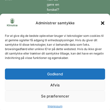
gøre en
forskel?
En guide
til klimaet
Administrer samtykke
Klimaordbogen
Hvordan
optager
For at give dig de bedste oplevelser bruger vi teknologier som cookies til
at gemme og/eller få adgang til enhedsoplysninger. Hvis du giver dit
træer
samtykke til disse teknologier, kan vi behandle data som f.eks.
co2?
browsingadfærd eller unikke ID'er på dette websted. Hvis du ikke giver
dit samtykke eller trækker dit samtykke tilbage, kan det have en negativ
Forbliv forbundet
indvirkning på visse funktioner og egenskaber.
Få opdateringer om vores genoprettende tiltag sendt direkte til din indbakke.
Godkend
Afvis
Tilmeld
Se præferencer
Du kan til enhver tid afmelde dig ved at bruge linket i vores nyhedsbrev. Jeg accepterer
at modtage dine nyhedsbreve og accepterer databeskyttelseserklæringen.
Copyright © 2026 | Klimatræ ApS | CVR: 43666320
Impressum