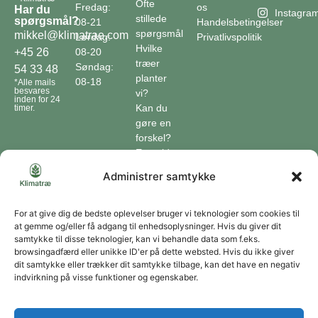
Ofte
Fredag:
os
Har du
Instagra
stillede
spørgsmål?
08-21
Handelsbetingelser
spørgsmål
mikkel@klimatrae.com
Lørdag:
Privatlivspolitik
Hvilke
08-20
+45 26
træer
Søndag:
54 33 48
planter
08-18
*Alle mails
besvares
vi?
inden for 24
Kan du
timer.
gøre en
forskel?
En guide
til klimaet
Administrer samtykke
Klimaordbogen
Hvordan
optager
For at give dig de bedste oplevelser bruger vi teknologier som cookies til
at gemme og/eller få adgang til enhedsoplysninger. Hvis du giver dit
træer
samtykke til disse teknologier, kan vi behandle data som f.eks.
co2?
browsingadfærd eller unikke ID'er på dette websted. Hvis du ikke giver
dit samtykke eller trækker dit samtykke tilbage, kan det have en negativ
Forbliv forbundet
indvirkning på visse funktioner og egenskaber.
Få opdateringer om vores genoprettende tiltag sendt direkte til din indbakke.