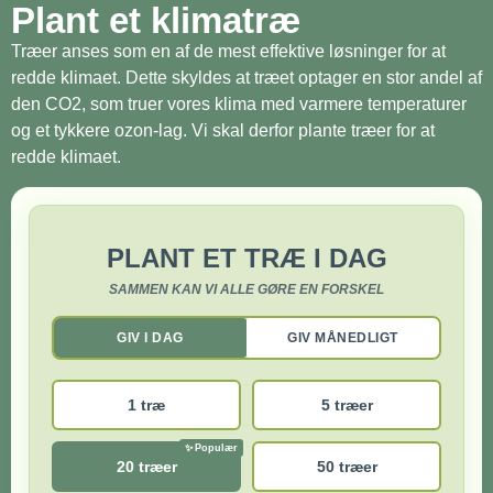
Plant et klimatræ
Træer anses som en af de mest effektive løsninger for at
redde klimaet. Dette skyldes at træet optager en stor andel af
den CO2, som truer vores klima med varmere temperaturer
og et tykkere ozon-lag. Vi skal derfor plante træer for at
redde klimaet.
PLANT ET TRÆ I DAG
SAMMEN KAN VI ALLE GØRE EN FORSKEL
GIV I DAG
GIV MÅNEDLIGT
1 træ
5 træer
20 træer
50 træer