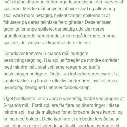
mål i fodboldtræning er den øgede præcision, der kræves af
spillerne. Mindre mål betyder, at hver skud og aflevering
skal være mere nøjagtig, hvilket tvinger spillerne til at
fokusere på deres tekniske færdigheder. Dette er især
gavnligt for unge spillere, der stadig udvikler deres
grundlæggende færdigheder, men også for mere erfarne
spillere, der ønsker at finpudse deres teknik.
Derudover fremmer 5-mands mål hurtigere
beslutningstagning. Når spillet foregår på mindre områder
med mindre mål, skal spillerne reagere og træffe
beslutninger hurtigere. Dette kan forbedre deres evne til at
tænke taktisk og handle effektivt under pres, hvilket er en
uvurderlig færdighed i enhver fodboldkamp.
Øget boldkontrol er en anden væsentlig fordel ved brugen af
5-mands mål. Fordi spillere får flere boldberøringer i disse
mindre spil, har de mulighed for at forbedre deres kontrol og
føling med bolden. Dette kan føre til en bedre forståelse af
spillet og en mere flydende spillestil, som kan overføres til